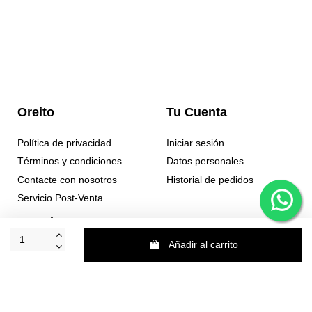
Oreito
Tu Cuenta
Política de privacidad
Iniciar sesión
Términos y condiciones
Datos personales
Contacte con nosotros
Historial de pedidos
Servicio Post-Venta
Newsletter
Añadir al carrito
Puede darse de baja en cualquier momento. Para ello, consulte nuestra
información de contacto en el aviso legal.
Acepto la política de privacidad